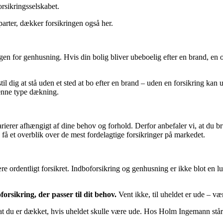
orsikringsselskabet.
parter, dækker forsikringen også her.
en for genhusning. Hvis din bolig bliver ubeboelig efter en brand, en o
ig at stå uden et sted at bo efter en brand – uden en forsikring kan udg
denne type dækning.
rierer afhængigt af dine behov og forhold. Derfor anbefaler vi, at du b
få et overblik over de mest fordelagtige forsikringer på markedet.
e ordentligt forsikret. Indboforsikring og genhusning er ikke blot en lu
orsikring, der passer til dit behov.
Vent ikke, til uheldet er ude – væ
du er dækket, hvis uheldet skulle være ude. Hos Holm Ingemann står vi k