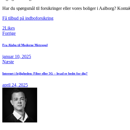
Har du spørgsmål til forsikringer eller vores boliger i Aalborg? Kontak
Få tilbud på indboforsikring
2
Likes
Indlægsnavigation
Forrige
Fra Alabu til Moderne Metropol
januar 10, 2025
Næste
Internet i lejligheden: Fiber eller 5G – hvad er bedst for dig?
april 24, 2025