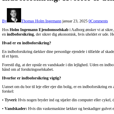
By
Thomas Holm Ingemann
januar 23, 2025
0
Comments
Hos
Holm Ingemann Ejendomsselskab
i Aalborg ønsker vi at sikre,
en
indboforsikring
, der sikrer dig økonomisk, hvis uheldet er ude. H
Hvad er en indboforsikring?
En indboforsikring dækker dine personlige ejendele i tilfælde af skader
til et hjem.
Forestil dig, at der opstår en vandskade i din lejlighed. Uden en indbo
hånd om af forsikringsselskabet.
Hvorfor er indboforsikring vigtig?
Uanset om du bor til leje eller ejer din bolig, er en indboforsikring
forskel:
•
Tyveri:
Hvis nogen bryder ind og stjæler din computer eller cykel, d
•
Vandskader:
Hvis din vaskemaskine lækker og beskadiger gulvet el