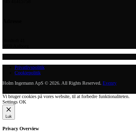
+45 41415758
instagram
facebook-
1
Adresse
Nordtoft 41
9000 Aalborg
Privatlivspolitik
Cookiepolitik
Holm Ingemann ApS © 2026. All Rights Reserved.
Evenry
Vi bruger cookies på vores website, til at forbedre funktionaliteten.
Settings
OK
Luk
Privacy Overview