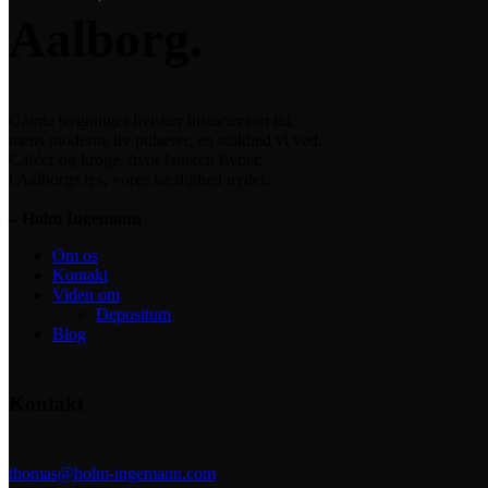
Aalborg.
Gamle bygninger hvisker historier om tid,
mens moderne liv pulserer, en stolthed vi ved.
Caféer og kroge, hvor latteren flyder,
i Aalborgs lys, vores kærlighed nyder.
– Holm Ingemann
Om os
Kontakt
Viden om
Depositum
Blog
Kontakt
thomas@holm-ingemann.com