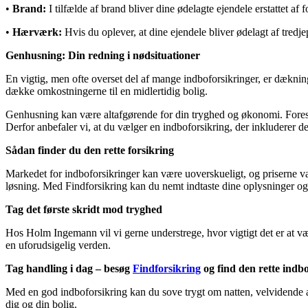
•
Brand:
I tilfælde af brand bliver dine ødelagte ejendele erstattet af f
•
Hærværk:
Hvis du oplever, at dine ejendele bliver ødelagt af tredje
Genhusning: Din redning i nødsituationer
En vigtig, men ofte overset del af mange indboforsikringer, er dækning
dække omkostningerne til en midlertidig bolig.
Genhusning kan være altafgørende for din tryghed og økonomi. Forestil d
Derfor anbefaler vi, at du vælger en indboforsikring, der inkluderer 
Sådan finder du den rette forsikring
Markedet for indboforsikringer kan være uoverskueligt, og priserne va
løsning. Med Findforsikring kan du nemt indtaste dine oplysninger og 
Tag det første skridt mod tryghed
Hos Holm Ingemann vil vi gerne understrege, hvor vigtigt det er at vær
en uforudsigelig verden.
Tag handling i dag – besøg
Findforsikring
og find den rette indbof
Med en god indboforsikring kan du sove trygt om natten, velvidende at 
dig og din bolig.