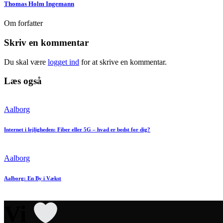
Thomas Holm Ingemann
Om forfatter
facebook-
instagram
1
Skriv en kommentar
Du skal være
logget ind
for at skrive en kommentar.
Læs også
Aalborg
Internet i lejligheden: Fiber eller 5G – hvad er bedst for dig?
Aalborg
Aalborg: En By i Vækst
Vi