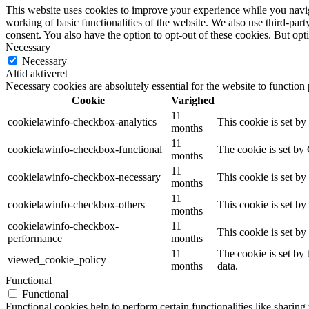
This website uses cookies to improve your experience while you navigat
working of basic functionalities of the website. We also use third-pa
consent. You also have the option to opt-out of these cookies. But op
Necessary
Necessary
Altid aktiveret
Necessary cookies are absolutely essential for the website to function
Cookie
Varighed
11
cookielawinfo-checkbox-analytics
This cookie is set b
months
11
cookielawinfo-checkbox-functional
The cookie is set by
months
11
cookielawinfo-checkbox-necessary
This cookie is set b
months
11
cookielawinfo-checkbox-others
This cookie is set b
months
cookielawinfo-checkbox-
11
This cookie is set b
performance
months
11
The cookie is set by
viewed_cookie_policy
months
data.
Functional
Functional
Functional cookies help to perform certain functionalities like sharing 