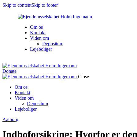
Skip to content
Skip to footer
Om os
Kontakt
Viden om
Depositum
Lejeboliger
Donate
Close
Om os
Kontakt
Viden om
Depositum
Lejeboliger
facebook-
instagram
Aalborg
1
Indboforsikring: Hvorfor er de