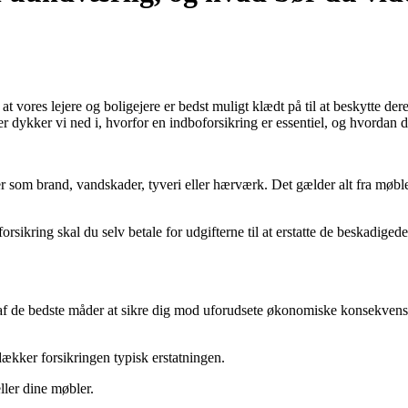
 at vores lejere og boligejere er bedst muligt klædt på til at beskytte der
er dykker vi ned i, hvorfor en indboforsikring er essentiel, og hvordan
 som brand, vandskader, tyveri eller hærværk. Det gælder alt fra møbler 
forsikring skal du selv betale for udgifterne til at erstatte de beskadi
 en af de bedste måder at sikre dig mod uforudsete økonomiske konsekven
ækker forsikringen typisk erstatningen.
ler dine møbler.